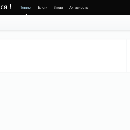
ся !
Топики
Блоги
Люди
Активность