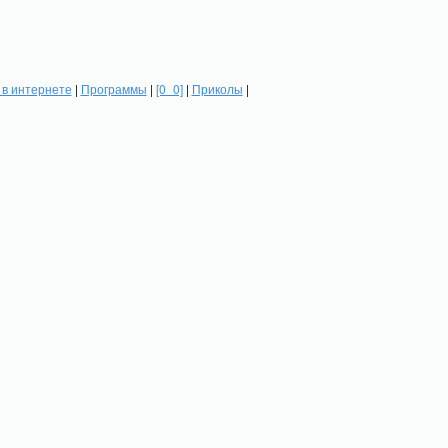
в интернете
|
Программы
|
[0_0]
|
Приколы
|