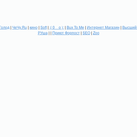
Голод
|
ЧеЧу.Ru
|
кино
|
Soft
|
:( 0 _ о ):
|
Bux To Me
|
Интернет Магазин
|
Высший 
РУша
| |
Приют Форпост
|
SEO
|
Zoo