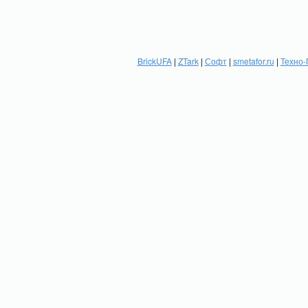
BrickUFA
|
ZTark
|
Софт
|
smetafor.ru
|
Техно-