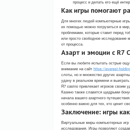
процесс и делать его ещё интер
Как игры помогают р
Для многих людей компьютерные игры 
их помощью можно погрузиться в мир,
проблемами, которые ставит перед то
или просто свободное исследование 
от процесса.
Азарт и эмоции с R7 C
Если вы любите испытать острые ощущ
внимание на сайт
https://everest-holdin
слоты, но и множество других азартны
удачу в реальном времени и выиграт
R7 casino привлекает игроков своим 
Казино также славится щедрыми бону
начала вашего азартного путешествия
особенно важно для тех, кто ценит с
Заключение: игры ка
Виртуальные миры компьютерных игр
исследования. Игры позволяют создав