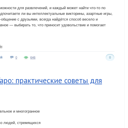
можности для развлечений, и каждый может найти что-то по
едпочитаете ли вы интеллектуальные викторины, азартные игры,
-общение с друзьями, всегда найдётся способ весело и
авное — выбирать то, что приносит удовольствие и помогает
йн
0
646
0
Таро: практические советы для
тельное и многогранное
во людей, стремящихся