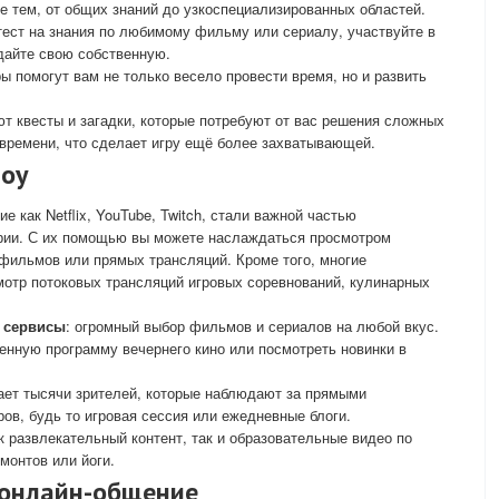
ие тем, от общих знаний до узкоспециализированных областей.
 тест на знания по любимому фильму или сериалу, участвуйте в
дайте свою собственную.
гры помогут вам не только весело провести время, но и развить
ют квесты и загадки, которые потребуют от вас решения сложных
 времени, что сделает игру ещё более захватывающей.
шоу
 как Netflix, YouTube, Twitch, стали важной частью
рии. С их помощью вы можете наслаждаться просмотром
фильмов или прямых трансляций. Кроме того, многие
мотр потоковых трансляций игровых соревнований, кулинарных
е сервисы
: огромный выбор фильмов и сериалов на любой вкус.
енную программу вечернего кино или посмотреть новинки в
ает тысячи зрителей, которые наблюдают за прямыми
в, будь то игровая сессия или ежедневные блоги.
к развлекательный контент, так и образовательные видео по
монтов или йоги.
и онлайн-общение