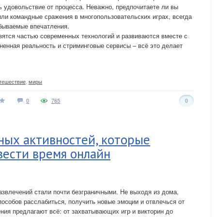
ь удовольствие от процесса. Неважно, предпочитаете ли вы
ли командные сражения в многопользовательских играх, всегда
абываемые впечатления.
вятся частью современных технологий и развиваются вместе с
ненная реальность и стриминговые сервисы – всё это делает
тешествие
,
миры
0
765
0
ных активностей, которые
вести время онлайн
азвлечений стали почти безграничными. Не выходя из дома,
особов расслабиться, получить новые эмоции и отвлечься от
ния предлагают всё: от захватывающих игр и викторин до