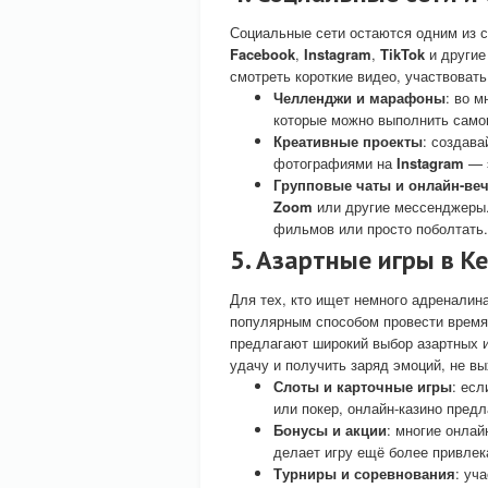
Социальные сети остаются одним из с
Facebook
,
Instagram
,
TikTok
и другие
смотреть короткие видео, участвовать
Челленджи и марафоны
: во 
которые можно выполнить само
Креативные проекты
: создава
фотографиями на
Instagram
— э
Групповые чаты и онлайн-ве
Zoom
или другие мессенджеры.
фильмов или просто поболтать.
5. Азартные игры в К
Для тех, кто ищет немного адреналин
популярным способом провести время
предлагают широкий выбор азартных и
удачу и получить заряд эмоций, не вы
Слоты и карточные игры
: есл
или покер, онлайн-казино предл
Бонусы и акции
: многие онлай
делает игру ещё более привлек
Турниры и соревнования
: уч