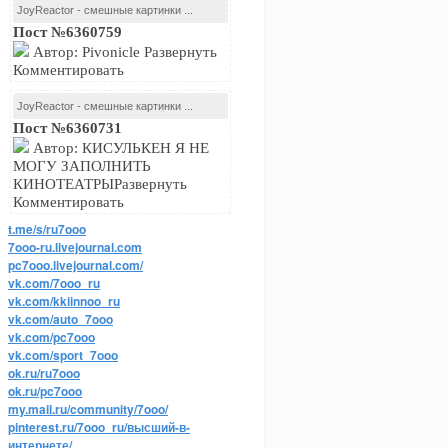
JoyReactor - смешные картинки ...
Пост №6360759
Автор: Pivonicle Развернуть
Комментировать
JoyReactor - смешные картинки ...
Пост №6360731
Автор: КИСУЛЬКЕН Я НЕ
МОГУ ЗАПОЛНИТЬ
КИНОТЕАТРЫРазвернуть
Комментировать
t.me/s/ru7ooo
7ooo-ru.livejournal.com
pc7ooo.livejournal.com/
vk.com/7ooo_ru
vk.com/kkiinnoo_ru
vk.com/auto_7ooo
vk.com/pc7ooo
vk.com/sport_7ooo
ok.ru/ru7ooo
ok.ru/pc7ooo
my.mail.ru/community/7ooo/
pinterest.ru/7ooo_ru/высший-в-
интернете/