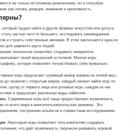
овятся не только источником развлечения, но и способом
ких как логика, реакция, внимание и креативность.
улярны?
 который трудно найти в других формах искусства или досуга.
стать частью чего-то большего, исследовать неизведанные
ов и строить собственные империи. В этом заключается одна из
ьны для широкого круга людей.
няшние технологии позволяют создавать невероятно
хватывают своей визуальной эстетикой. Многие игры
рафику, которая позволяет почувствовать себя буквально
терные игры предлагают огромный выбор жанров на любой вкус.
ни до экшенов с открытым миром, каждый сможет найти игру по
гия, шутер от первого лица или ролевые игры, каждая из них
остями и предлагает различные виды геймплея.
имы
. Современные игры всё чаще предоставляют возможность
ми со всего мира в многопользовательских режимах. Это
сражениям, построению альянсов и совместным исследованиям
ции
. Некоторые игры позволяют пользователям создавать
олнения, что даёт возможность творчески развивать игровой