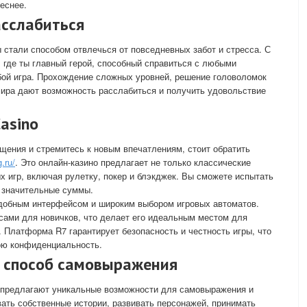
еснее.
асслабиться
стали способом отвлечься от повседневных забот и стресса. С
 где ты главный герой, способный справиться с любыми
бой игра. Прохождение сложных уровней, решение головоломок
мира дают возможность расслабиться и получить удовольствие
asino
ения и стремитесь к новым впечатлениям, стоит обратить
g.ru/
. Это онлайн-казино предлагает не только классические
х игр, включая рулетку, покер и блэкджек. Вы сможете испытать
ь значительные суммы.
удобным интерфейсом и широким выбором игровых автоматов.
сами для новичков, что делает его идеальным местом для
. Платформа R7 гарантирует безопасность и честность игры, что
вою конфиденциальность.
к способ самовыражения
 предлагают уникальные возможности для самовыражения и
ать собственные истории, развивать персонажей, принимать