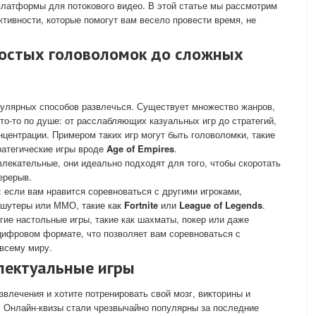
платформы для потокового видео. В этой статье мы рассмотрим
тивности, которые помогут вам весело провести время, не
простых головоломок до сложных
пулярных способов развлечься. Существует множество жанров,
то-то по душе: от расслабляющих казуальных игр до стратегий,
нцентрации. Примером таких игр могут быть головоломки, такие
тратегические игры вроде
Age of Empires
.
увлекательные, они идеально подходят для того, чтобы скоротать
ерерыв.
: если вам нравится соревноваться с другими игроками,
-шутеры или ММО, такие как
Fortnite
или
League of Legends
.
огие настольные игры, такие как шахматы, покер или даже
цифровом формате, что позволяет вам соревноваться с
всему миру.
ллектуальные игры
влечения и хотите потренировать свой мозг, викторины и
. Онлайн-квизы стали чрезвычайно популярны за последние