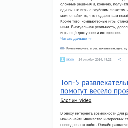
сложные решения и, конечно, получат
одиночные игры с глубоким сюжетом и
можно найти то, что подарит вам нез
Кроме того, компьютерные игры стано
ними. Виртуальная реальность, допол
игры ещё доступнее и интереснее.
Читать дальше →
Компьютерные
,
игры
,
захватывающее
,
пу
video
24 октября 2024, 19:22
Топ-5 развлекатель
помогут весело про
Блог им. video
В эпоху интернета возможности для р
можно найти множество интересных сп
повседневных забот. Онлайн-развлече