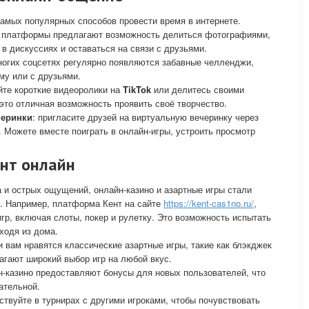
амых популярных способов провести время в интернете.
 платформы предлагают возможность делиться фотографиями,
 в дискуссиях и оставаться на связи с друзьями.
многих соцсетях регулярно появляются забавные челленджи,
му или с друзьями.
йте короткие видеоролики на
TikTok
или делитесь своими
то отличная возможность проявить своё творчество.
черинки
: пригласите друзей на виртуальную вечеринку через
 Можете вместе поиграть в онлайн-игры, устроить просмотр
ент онлайн
а и острых ощущений, онлайн-казино и азартные игры стали
. Например, платформа Кент на сайте
https://kent-cas1no.ru/
,
гр, включая слоты, покер и рулетку. Это возможность испытать
ходя из дома.
и вам нравятся классические азартные игры, такие как блэкджек
агают широкий выбор игр на любой вкус.
н-казино предоставляют бонусы для новых пользователей, что
ательной.
аствуйте в турнирах с другими игроками, чтобы почувствовать