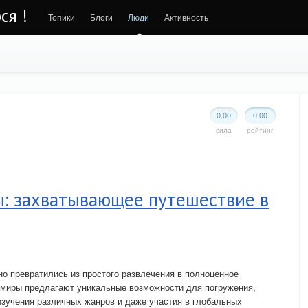
ся !
Топики
Блоги
Люди
Активность
0.00
0.00
сила
рейтинг
: захватывающее путешествие в
о превратились из простого развлечения в полноценное
 миры предлагают уникальные возможности для погружения,
изучения различных жанров и даже участия в глобальных