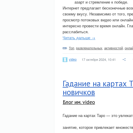
азарт и стремление к победе.
Интернет предлагает бесконечные воз
своему вкусу. Независимо от того, пр
просмотр потоковых видео или онлайн
интересно провести время онлайн. Гл
расслабиться.
Читать дальше →
Топ
,
развлекательных
,
активностей
,
онла
video
17 октября 2024, 10:41
Гадание на картах 
новичков
Блог им. video
Гадание на картах Таро — это увлека
занятие, которое привлекает множест