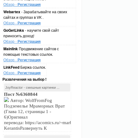
Обзор -
Регистрация
Webartex
- Зарабатывайте на своих
сайтах и группах в VK .
Обзор -
Регистрация
GoGetLinks
- научите свой сайт
приносить доход!
Обзор -
Регистрация
Mainlink
Продвижение сайтов с
помощью текстовых ссылок.
Обзор -
Регистрация
LinkFeed
Биржа ссылок.
Обзор -
Регистрация
Развлечения на выбор !
JoyReactor - смешные картинки ...
Пост №6360844
Автор: WolfFromFog
Подземелье Мраморных Врат
(Глава 12, страницы 1 -
6)Оригинал
перевода: https://acomics.ru/~marblegateПереводчик:
KerantisРазвернуть К