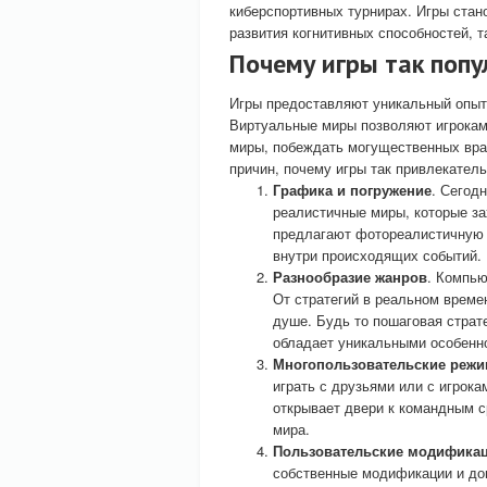
киберспортивных турнирах. Игры стан
развития когнитивных способностей, та
Почему игры так поп
Игры предоставляют уникальный опыт,
Виртуальные миры позволяют игрокам 
миры, побеждать могущественных враг
причин, почему игры так привлекател
Графика и погружение
. Сегод
реалистичные миры, которые за
предлагают фотореалистичную г
внутри происходящих событий.
Разнообразие жанров
. Компью
От стратегий в реальном време
душе. Будь то пошаговая страте
обладает уникальными особенн
Многопользовательские реж
играть с друзьями или с игрока
открывает двери к командным 
мира.
Пользовательские модифика
собственные модификации и доп