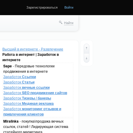
Зарегистрироваться
Войти
Найти
Высший в интернете - Развлечение
Работа в интернет | Заработок в
интернете
Sape
- Передовые технологии
продвижения в интернете
Заработок
Ссылки
Заработок
Статьи
Заработок
вечные ссылки
Заработок
SEO продвижения сайтов
Заработок
Тизеры / банеры
Заработок
Мединая реклама
Заработок
мониторинг отзывов и
привлечения клиентов
Miralinks
- покупка\продажа вечных
ссылок, статей ! Лидирующая система
статейного маркетинга .