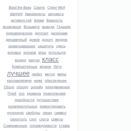
Blast the Bass
Casino
Cyber Wolf
starlight
Авиабилеты
автомата
активностей
ближе
Важность
возможное
Возьмите
вывода
Гадание
гидравлическую
депозит
дилерами
динамичный
домов
дорогу
жидкую
захватывающее
защитить
здесь
игровых
игроков
игры
используя
класс
казино
картах
Компьютерные
кровли
Лето
лучшее
любит
метод
миры
наплавляемую
ниже
обеспечение
Обзор
обзору
онлайн
передвижения
Плей
поз
правила
практические
приобрести
путешествие
развлекательных
ремонтировать
рулонную
свободы
своих
символ
скоротать
слот
слота
советы
Современные
справедливости
ставка