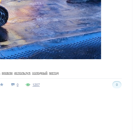
,
кровли
,
используя
,
холодный
,
метод
0
1207
0