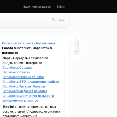
Зарегистрироваться
Войти
Найти
Высший в интернете - Развлечение
Работа в интернет | Заработок в
интернете
Sape
- Передовые технологии
продвижения в интернете
Заработок
Ссылки
Заработок
Статьи
Заработок
вечные ссылки
Заработок
SEO продвижения сайтов
Заработок
Тизеры / банеры
Заработок
Мединая реклама
Заработок
мониторинг отзывов и
привлечения клиентов
Miralinks
- покупка\продажа вечных
ссылок, статей ! Лидирующая система
статейного маркетинга .