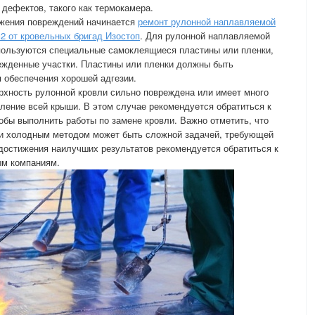
 дефектов, такого как термокамера.
ужения повреждений начинается
ремонт рулонной наплавляемой
2 от кровельных бригад Изостоп
. Для рулонной наплавляемой
ользуются специальные самоклеящиеся пластины или пленки,
режденные участки. Пластины или пленки должны быть
 обеспечения хорошей адгезии.
рхность рулонной кровли сильно повреждена или имеет много
ление всей крыши. В этом случае рекомендуется обратиться к
бы выполнить работы по замене кровли. Важно отметить, что
и холодным методом может быть сложной задачей, требующей
достижения наилучших результатов рекомендуется обратиться к
ым компаниям.