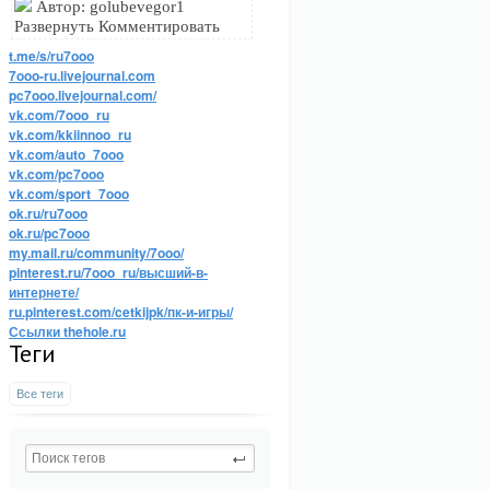
Автор: golubevegor1
Развернуть Комментировать
t.me/s/ru7ooo
7ooo-ru.livejournal.com
pc7ooo.livejournal.com/
vk.com/7ooo_ru
vk.com/kkiinnoo_ru
vk.com/auto_7ooo
vk.com/pc7ooo
vk.com/sport_7ooo
ok.ru/ru7ooo
ok.ru/pc7ooo
my.mail.ru/community/7ooo/
pinterest.ru/7ooo_ru/высший-в-
интернете/
ru.pinterest.com/cetkijpk/пк-и-игры/
Ссылки thehole.ru
Теги
Все теги