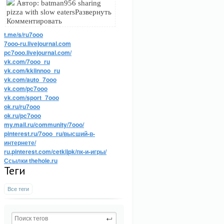
Автор: batman956 sharing
pizza with slow eatersРазвернуть
Комментировать
t.me/s/ru7ooo
7ooo-ru.livejournal.com
pc7ooo.livejournal.com/
vk.com/7ooo_ru
vk.com/kkiinnoo_ru
vk.com/auto_7ooo
vk.com/pc7ooo
vk.com/sport_7ooo
ok.ru/ru7ooo
ok.ru/pc7ooo
my.mail.ru/community/7ooo/
pinterest.ru/7ooo_ru/высший-в-
интернете/
ru.pinterest.com/cetkijpk/пк-и-игры/
Ссылки thehole.ru
Теги
Все теги