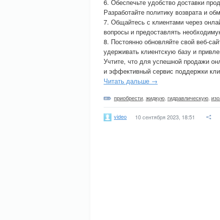
6. Обеспечьте удобство доставки про
Разработайте политику возврата и об
7. Общайтесь с клиентами через онла
вопросы и предоставлять необходим
8. Постоянно обновляйте свой веб-са
удерживать клиентскую базу и привле
Учтите, что для успешной продажи он
и эффективный сервис поддержки кли
Читать дальше →
приобрести
,
жидкую
,
гидравлическую
,
из
video
10 сентября 2023, 18:51