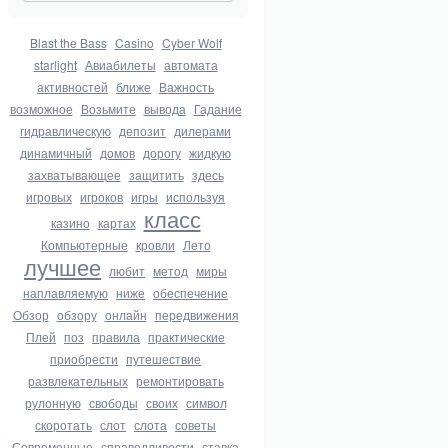
Blast the Bass
Casino
Cyber Wolf
starlight
Авиабилеты
автомата
активностей
ближе
Важность
возможное
Возьмите
вывода
Гадание
гидравлическую
депозит
дилерами
динамичный
домов
дорогу
жидкую
захватывающее
защитить
здесь
игровых
игроков
игры
используя
класс
казино
картах
Компьютерные
кровли
Лето
лучшее
любит
метод
миры
наплавляемую
ниже
обеспечение
Обзор
обзору
онлайн
передвижения
Плей
поз
правила
практические
приобрести
путешествие
развлекательных
ремонтировать
рулонную
свободы
своих
символ
скоротать
слот
слота
советы
Современные
справедливости
ставка