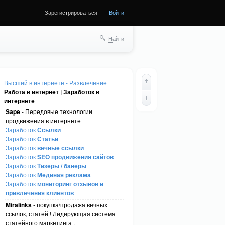
Зарегистрироваться
Войти
Найти
Высший в интернете - Развлечение
Работа в интернет | Заработок в
интернете
Sape
- Передовые технологии
продвижения в интернете
Заработок
Ссылки
Заработок
Статьи
Заработок
вечные ссылки
Заработок
SEO продвижения сайтов
Заработок
Тизеры / банеры
Заработок
Мединая реклама
Заработок
мониторинг отзывов и
привлечения клиентов
Miralinks
- покупка\продажа вечных
ссылок, статей ! Лидирующая система
статейного маркетинга .