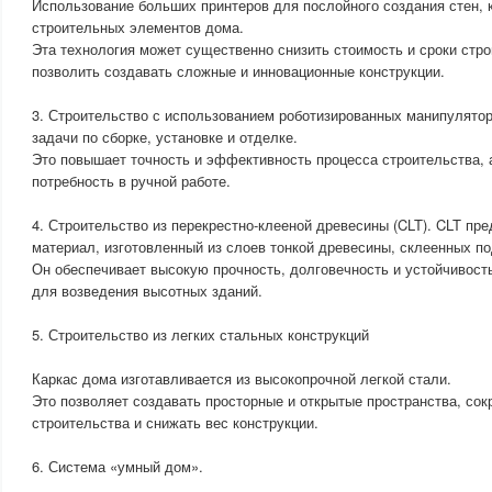
Использование больших принтеров для послойного создания стен, 
строительных элементов дома.
Эта технология может существенно снизить стоимость и сроки стро
позволить создавать сложные и инновационные конструкции.
3. Строительство с использованием роботизированных манипулято
задачи по сборке, установке и отделке.
Это повышает точность и эффективность процесса строительства, 
потребность в ручной работе.
4. Строительство из перекрестно-клееной древесины (CLT). CLT пр
материал, изготовленный из слоев тонкой древесины, склеенных п
Он обеспечивает высокую прочность, долговечность и устойчивост
для возведения высотных зданий.
5. Строительство из легких стальных конструкций
Каркас дома изготавливается из высокопрочной легкой стали.
Это позволяет создавать просторные и открытые пространства, сок
строительства и снижать вес конструкции.
6. Система «умный дом».