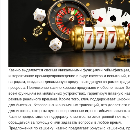
Казино выделяется своими уникальными функциями геймификации,
интерактивное времяпрепровождение в виде квестов и испытаний, 
наградам, создавая динамичную среду, выходящую за рамки тради
процесса. Приложение казино хорошо продумано и обеспечивает бе
всем функциям на мобильных устройствах, гарантируя плавную на
режиме реального времени. Кроме того, клуб поддерживает широк
для быстрых, безопасных и анонимных транзакций, что делает его
для игроков, которым нужны современные игры с гибкими варианта
Казино предоставляет поддержку клиентов по электронной почте, ч
обращаться за помощью или задавать вопросы в любое время.
Предложения по кэшбэку: казино предлагает бонусы с кэшбэком, п