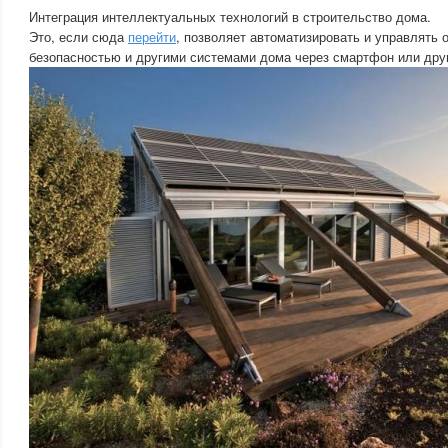
Интеграция интеллектуальных технологий в строительство дома.
Это, если сюда
перейти
, позволяет автоматизировать и управлять
безопасностью и другими системами дома через смартфон или друг