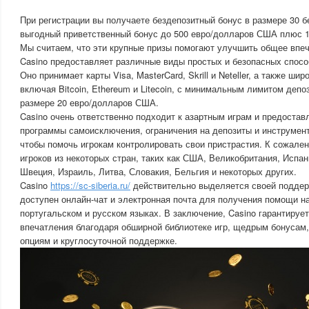
При регистрации вы получаете бездепозитный бонус в размере 30 
выгодный приветственный бонус до 500 евро/долларов США плюс 
Мы считаем, что эти крупные призы помогают улучшить общее впеч
Casino предоставляет различные виды простых и безопасных спосо
Оно принимает карты Visa, MasterCard, Skrill и Neteller, а также ши
включая Bitcoin, Ethereum и Litecoin, с минимальным лимитом депо
размере 20 евро/долларов США.
Casino очень ответственно подходит к азартным играм и предоставл
программы самоисключения, ограничения на депозиты и инструмен
чтобы помочь игрокам контролировать свои пристрастия. К сожален
игроков из некоторых стран, таких как США, Великобритания, Испа
Швеция, Израиль, Литва, Словакия, Бельгия и некоторых других.
Casino
https://sc-siberia.ru/
действительно выделяется своей поддер
доступен онлайн-чат и электронная почта для получения помощи на
португальском и русском языках. В заключение, Casino гарантируе
впечатления благодаря обширной библиотеке игр, щедрым бонусам
опциям и круглосуточной поддержке.