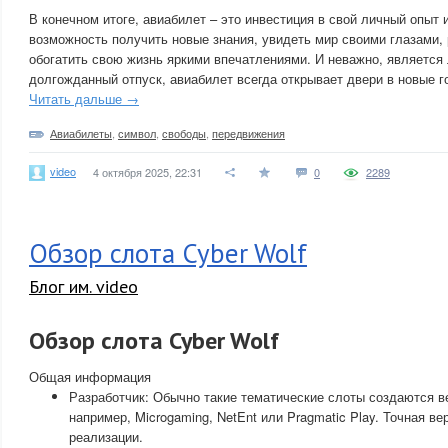
В конечном итоге, авиабилет – это инвестиция в свой личный опыт и
возможность получить новые знания, увидеть мир своими глазами, 
обогатить свою жизнь яркими впечатлениями. И неважно, является 
долгожданный отпуск, авиабилет всегда открывает двери в новые г
Читать дальше →
Авиабилеты
,
символ
,
свободы
,
передвижения
video
4 октября 2025, 22:31
0
2289
Обзор слота Cyber Wolf
Блог им. video
Обзор слота Cyber Wolf
Общая информация
Разработчик: Обычно такие тематические слоты создаются 
например, Microgaming, NetEnt или Pragmatic Play. Точная ве
реализации.