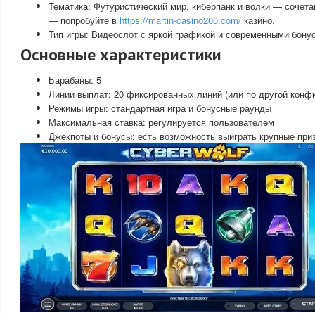
Тематика: Футуристический мир, киберпанк и волки — сочета
— попробуйте в
https://martin-casino200.com/
казино.
Тип игры: Видеослот с яркой графикой и современными бону
Основные характеристики
Барабаны: 5
Линии выплат: 20 фиксированных линий (или по другой конф
Режимы игры: стандартная игра и бонусные раунды
Максимальная ставка: регулируется пользователем
Джекпоты и бонусы: есть возможность выиграть крупные при