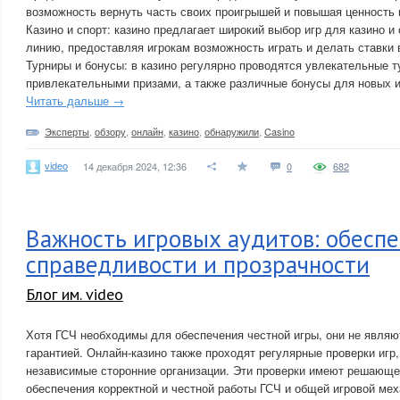
возможность вернуть часть своих проигрышей и повышая ценность 
Казино и спорт: казино предлагает широкий выбор игр для казино 
линию, предоставляя игрокам возможность играть и делать ставки 
Турниры и бонусы: в казино регулярно проводятся увлекательные т
привлекательными призами, а также различные бонусы для новых и
Читать дальше →
Эксперты
,
обзору
,
онлайн
,
казино
,
обнаружили
,
Casino
video
14 декабря 2024, 12:36
0
682
Важность игровых аудитов: обесп
справедливости и прозрачности
Блог им. video
Хотя ГСЧ необходимы для обеспечения честной игры, они не являю
гарантией. Онлайн-казино также проходят регулярные проверки игр
независимые сторонние организации. Эти проверки имеют решающе
обеспечения корректной и честной работы ГСЧ и общей игровой мех