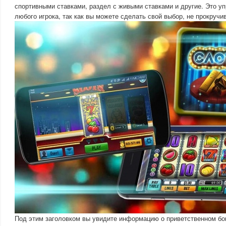
спортивными ставками, раздел с живыми ставками и другие. Это у
любого игрока, так как вы можете сделать свой выбор, не прокручи
Под этим заголовком вы увидите информацию о приветственном бо