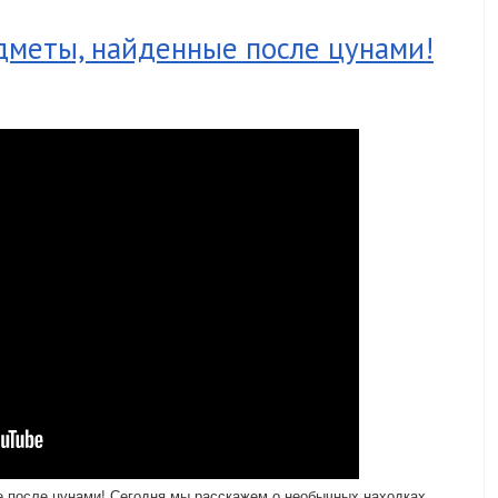
еты, найденные после цунами!
осле цунами! Сегодня мы расскажем о необычных находках,