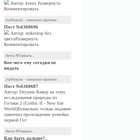
Автор: kreuz Развернуть
Комментировать
JoyReactor - смешные картинки ...
Пост №6360696
Автор: mikestop без
цветаРазвернуть
Комментировать
Лента ЯПлакалъ...
Кое-чего ему сегодня не
видать
JoyReactor - смешные картинки ...
Пост №6360687
Автор: Dryante Кавер на тему
исследования природы из
Готики 2 (Gothic II - New Isle
World)Буквально только недавно
закончил прохождение ремейка
первой Гот
Лента ЯПлакалъ...
Как быть дальше?..