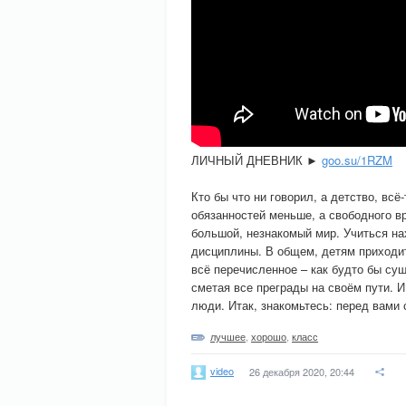
ЛИЧНЫЙ ДНЕВНИК ►
goo.su/1RZM
Кто бы что ни говорил, а детство, всё
обязанностей меньше, а свободного в
большой, незнакомый мир. Учиться на
дисциплины. В общем, детям приходит
всё перечисленное – как будто бы су
сметая все преграды на своём пути. 
люди. Итак, знакомьтесь: перед вами
лучшее
,
хорошо
,
класс
video
26 декабря 2020, 20:44