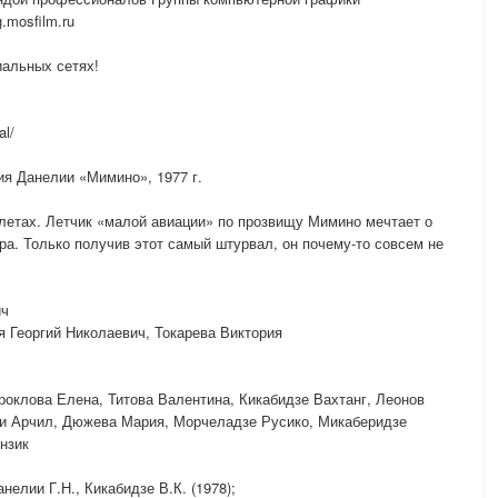
.mosfilm.ru
иальных сетях!
al/
ия Данелии «Мимино», 1977 г.
летах. Летчик «малой авиации» по прозвищу Мимино мечтает о
а. Только получив этот самый штурвал, он почему-то совсем не
ич
я Георгий Николаевич, Токарева Виктория
роклова Елена, Титова Валентина, Кикабидзе Вахтанг, Леонов
и Арчил, Дюжева Мария, Морчеладзе Русико, Микаберидзе
нзик
елии Г.Н., Кикабидзе В.К. (1978);