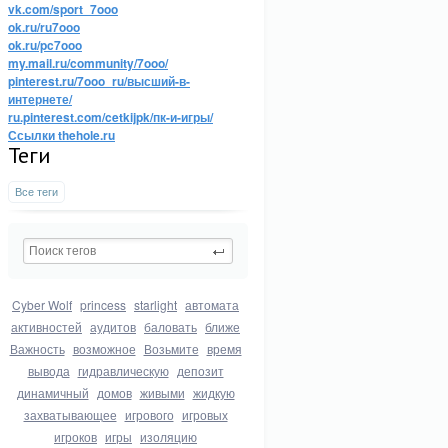
vk.com/sport_7ooo
ok.ru/ru7ooo
ok.ru/pc7ooo
my.mail.ru/community/7ooo/
pinterest.ru/7ooo_ru/высший-в-
интернете/
ru.pinterest.com/cetkijpk/пк-и-игры/
Ссылки thehole.ru
Теги
Все теги
Cyber Wolf
princess
starlight
автомата
активностей
аудитов
баловать
ближе
Важность
возможное
Возьмите
время
вывода
гидравлическую
депозит
динамичный
домов
живыми
жидкую
захватывающее
игрового
игровых
игроков
игры
изоляцию