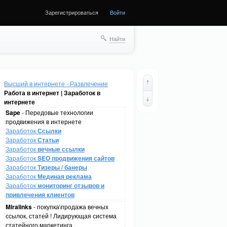
Зарегистрироваться
Войти
Найти
Высший в интернете - Развлечение
Работа в интернет | Заработок в
интернете
Sape
- Передовые технологии
продвижения в интернете
Заработок
Ссылки
Заработок
Статьи
Заработок
вечные ссылки
Заработок
SEO продвижения сайтов
Заработок
Тизеры / банеры
Заработок
Мединая реклама
Заработок
мониторинг отзывов и
привлечения клиентов
Miralinks
- покупка\продажа вечных
ссылок, статей ! Лидирующая система
статейного маркетинга .