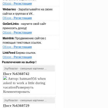
Обзор -
Регистрация
Webartex
- Зарабатывайте на своих
сайтах и группах в VK .
Обзор -
Регистрация
GoGetLinks
- научите свой сайт
приносить доход!
Обзор -
Регистрация
Mainlink
Продвижение сайтов с
помощью текстовых ссылок.
Обзор -
Регистрация
LinkFeed
Биржа ссылок.
Обзор -
Регистрация
Развлечения на выбор !
JoyReactor - смешные картинки ...
Пост №6360742
Автор: batman956 when
asked to work a little during
vacationРазвернуть
Комментировать
JoyReactor - смешные картинки ...
Пост №6360729