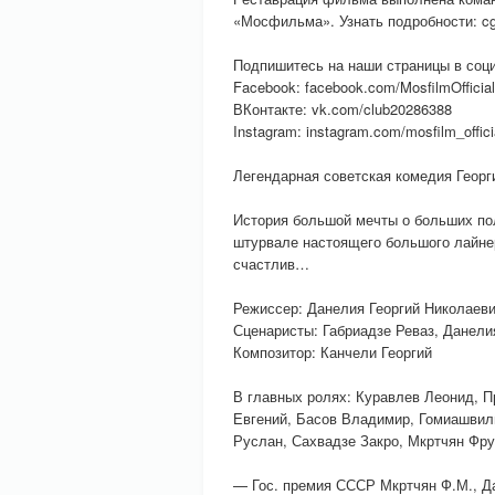
«Мосфильма». Узнать подробности: cg
Подпишитесь на наши страницы в соц
Facebook: facebook.com/MosfilmOfficial
ВКонтакте: vk.com/club20286388
Instagram: instagram.com/mosfilm_offici
Легендарная советская комедия Георг
История большой мечты о больших по
штурвале настоящего большого лайнер
счастлив…
Режиссер: Данелия Георгий Николаев
Сценаристы: Габриадзе Реваз, Данели
Композитор: Канчели Георгий
В главных ролях: Куравлев Леонид, П
Евгений, Басов Владимир, Гомиашвил
Руслан, Сахвадзе Закро, Мкртчян Фру
— Гос. премия СССР Мкртчян Ф.М., Дан