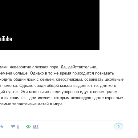
-таки, невероятно сложная пора. Да, действительно,
ремени больше. Однако в то же время приходится познавать
ходить общий язык с семьей, сверстниками, осваивать школьные
 нелегко. Однако среди общей массы выделяют те, для кого
щий пустяк. Эти маленькие люди уверенно идут к своим целям,
И в их копилке – достижения, которым позавидуют даже взрослые
 самые талантливые детей в мире.
0
683
0