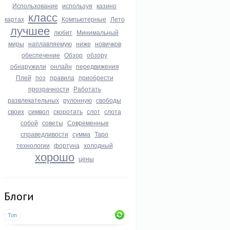
Использование
используя
казино
класс
картах
Компьютерные
Лето
лучшее
любит
Минимальный
миры
наплавляемую
ниже
новичков
обеспечение
Обзор
обзору
обнаружили
онлайн
передвижения
Плей
поз
правила
приобрести
прозрачности
Работать
развлекательных
рулонную
свободы
своих
символ
скоротать
слот
слота
собой
советы
Современные
справедливости
сумма
Таро
технологии
фортуна
холодный
хорошо
цены
Блоги
Топ