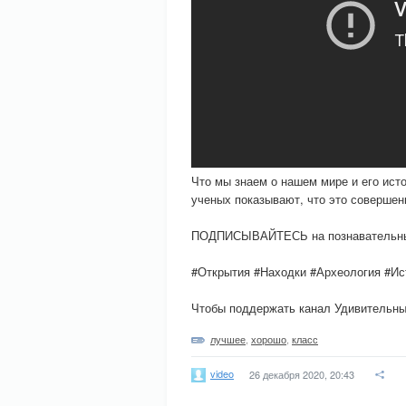
Что мы знаем о нашем мире и его ист
ученых показывают, что это совершен
ПОДПИСЫВАЙТЕСЬ на познавательны
#Открытия #Находки #Археология #И
Чтобы поддержать канал Удивительные
лучшее
,
хорошо
,
класс
video
26 декабря 2020, 20:43