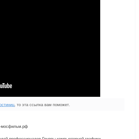
остиниц
, то эта ссылка вам поможет.
о-мосфильм.рф
ндой профессионалов Группы компьютерной графики