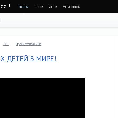
ся !
Топики
Блоги
Люди
Активность
TOP
Просматриваемые
Х ДЕТЕЙ В МИРЕ!