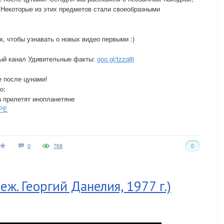
 Некоторые из этих предметов стали своеобразными
, чтобы узнавать о новых видео первыми :)
й канал Удивительные факты:
goo.gl/tzzq8j
после цунами!
о:
 прилетят инопланетяне
KPE
0
768
0
ж. Георгий Данелия, 1977 г.)