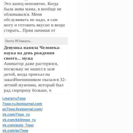
Это капец непонятно. Когда
была жива мама, я вообще не
обламывался. Меня
обслуживать не надо, я сам
могу и готовить вкусно и вещи
стирать.. Прям начиная от
Лента ЯПлакалъ...
Девушка наняла Человека-
паука на день рождения
своего... мужа
Аниматор даже растерялся,
поскольку не нашел в зале
детей, когда приехал на
заказИменинником оказался 32-
летний мужчина, который был
рад сюрпризу больше, ч
t.me/s/ru7ooo
7ooo-ru.livejournal.com
pc7ooo.livejournal.com/
vk.com/7ooo_ru
vk.com/kkiinnoo_ru
vk.com/auto_7ooo
vk.com/pc7ooo