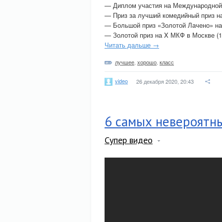
— Диплом участия на Международной 
— Приз за лучший комедийный приз на
— Большой приз «Золотой Лачено» на 
— Золотой приз на X МКФ в Москве (1
Читать дальше →
лучшее
,
хорошо
,
класс
video
26 декабря 2020, 20:43
6 самых невероят
Супер видео