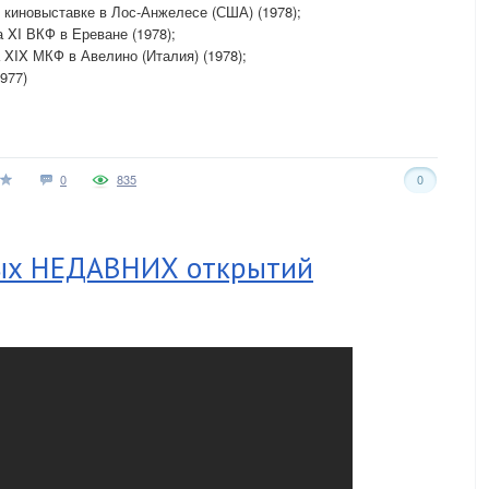
киновыставке в Лос-Анжелесе (США) (1978);
 XI ВКФ в Ереване (1978);
XIX МКФ в Авелино (Италия) (1978);
977)
0
835
0
ных НЕДАВНИХ открытий