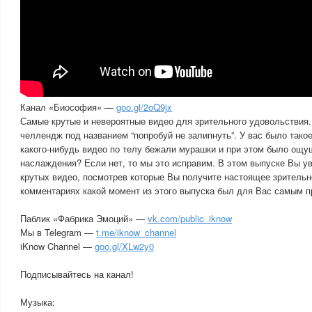
Канал «Биософия» —
goo.gl/2oQ9jx
Самые крутые и невероятные видео для зрительного удовольствия
челлендж под названием “попробуй не залипнуть”. У вас было такое
какого-нибудь видео по телу бежали мурашки и при этом было ощ
наслаждения? Если нет, то мы это исправим. В этом выпуске Вы у
крутых видео, посмотрев которые Вы получите настоящее зрительн
комментариях какой момент из этого выпуска был для Вас самым п
Паблик «Фабрика Эмоций» —
vk.com/public_iknow
Мы в Telegram —
t.me/iknow_channel
iKnow Channel —
goo.gl/XLw2y0
Подписывайтесь на канал!
Музыка: