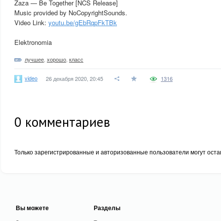
Zaza — Be Together [NCS Release]
Music provided by NoCopyrightSounds.
Video Link:
youtu.be/gEbRqpFkTBk
Elektronomia
лучшее
,
хорошо
,
класс
video
26 декабря 2020, 20:45
1316
0
комментариев
Только зарегистрированные и авторизованные пользователи могут оста
Вы можете
Разделы