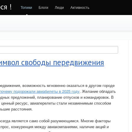
ся !
Топики
Блоги
Люди
Активность
символ свободы передвижения
едвижения, возможность мгновенно оказаться в другом городе
почему подорожали авиабилеты в 2025 году
. Желание обладать
одных предложений, планирование отпусков и командировок. В
й ценный ресурс, авиаперелеты стали незаменимым способом
льшие расстояния.
 всегда является само собой разумеющимся. Многие факторы
 спрос, конкуренция между авиакомпаниями, наличие акций и