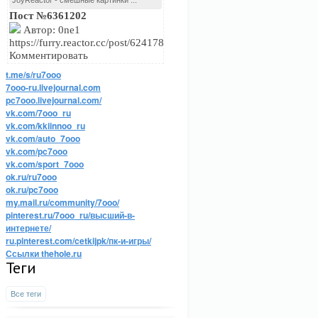
JoyReactor - смешные картинки ...
Пост №6361202
Автор: 0ne1
https://furry.reactor.cc/post/6241785Развернуть
Комментировать
t.me/s/ru7ooo
7ooo-ru.livejournal.com
pc7ooo.livejournal.com/
vk.com/7ooo_ru
vk.com/kkiinnoo_ru
vk.com/auto_7ooo
vk.com/pc7ooo
vk.com/sport_7ooo
ok.ru/ru7ooo
ok.ru/pc7ooo
my.mail.ru/community/7ooo/
pinterest.ru/7ooo_ru/высший-в-
интернете/
ru.pinterest.com/cetkijpk/пк-и-игры/
Ссылки thehole.ru
Теги
Все теги