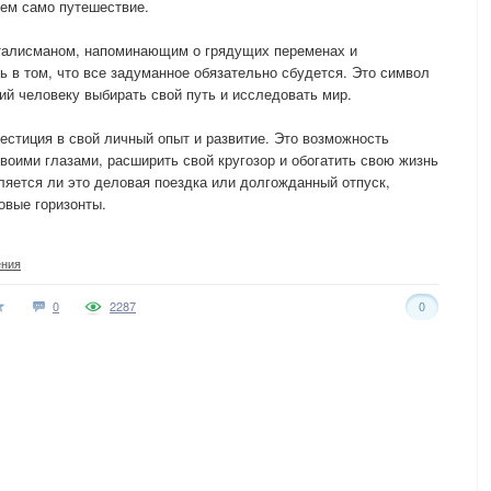
чем само путешествие.
талисманом, напоминающим о грядущих переменах и
ь в том, что все задуманное обязательно сбудется. Это символ
й человеку выбирать свой путь и исследовать мир.
вестиция в свой личный опыт и развитие. Это возможность
воими глазами, расширить свой кругозор и обогатить свою жизнь
ляется ли это деловая поездка или долгожданный отпуск,
овые горизонты.
ения
0
2287
0