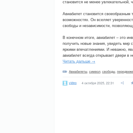
становится не менее увлекательной, 
Авиабилет становится своеобразным 
возможностях. Он вселяет уверенност
свободы и независимости, позволяющи
В конечном итоге, авиабилет – это ин
получить новые знания, увидеть мир с
яркими впечатлениями. И неважно, яв
авиабилет всегда открывает двери в н
Читать дальше →
Авиабилеты
,
символ
,
свободы
,
передвиж
video
4 октября 2025, 22:31