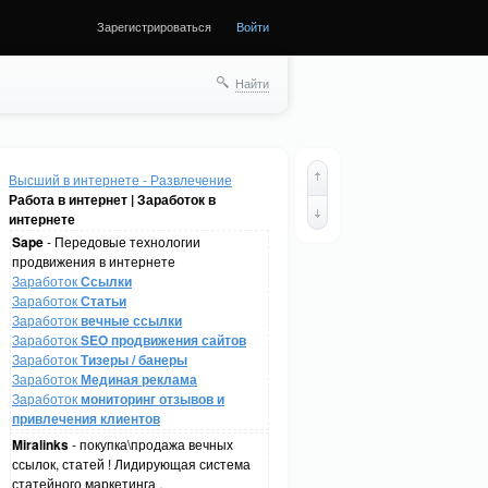
Зарегистрироваться
Войти
Найти
Высший в интернете - Развлечение
Работа в интернет | Заработок в
интернете
Sape
- Передовые технологии
продвижения в интернете
Заработок
Ссылки
Заработок
Статьи
Заработок
вечные ссылки
Заработок
SEO продвижения сайтов
Заработок
Тизеры / банеры
Заработок
Мединая реклама
Заработок
мониторинг отзывов и
привлечения клиентов
Miralinks
- покупка\продажа вечных
ссылок, статей ! Лидирующая система
статейного маркетинга .