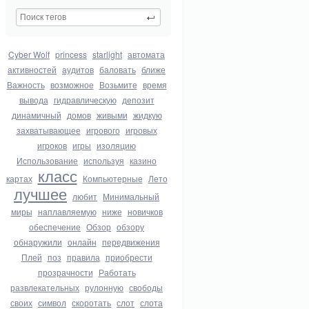
Cyber Wolf
princess
starlight
автомата
активностей
аудитов
баловать
ближе
Важность
возможное
Возьмите
время
вывода
гидравлическую
депозит
динамичный
домов
живыми
жидкую
захватывающее
игрового
игровых
игроков
игры
изоляцию
Использование
используя
казино
класс
картах
Компьютерные
Лето
лучшее
любит
Минимальный
миры
наплавляемую
ниже
новичков
обеспечение
Обзор
обзору
обнаружили
онлайн
передвижения
Плей
поз
правила
приобрести
прозрачности
Работать
развлекательных
рулонную
свободы
своих
символ
скоротать
слот
слота