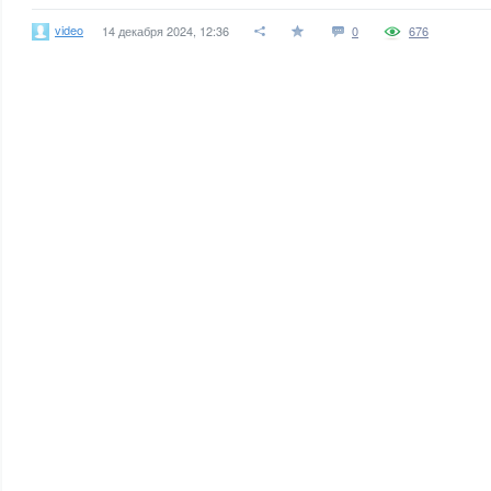
video
14 декабря 2024, 12:36
0
676