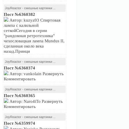
JoyReactor - смешные картинки ...
Пост №6360382
Автор: kuzya93 Спиртовая
лампа с калильной
сеткойСегодня в серии
"рандомная ретротехника"
чехословацкая лампа Mundus II,
сделанная около века
назад.Принци
JoyReactor - смешные картинки ...
Пост №6360374
Автор: vankolain Развернуть
Комментировать
JoyReactor - смешные картинки ...
Пост №6360365
Автор: Naro4iTo Развернуть
Комментировать
JoyReactor - смешные картинки ...
Пост №6359974