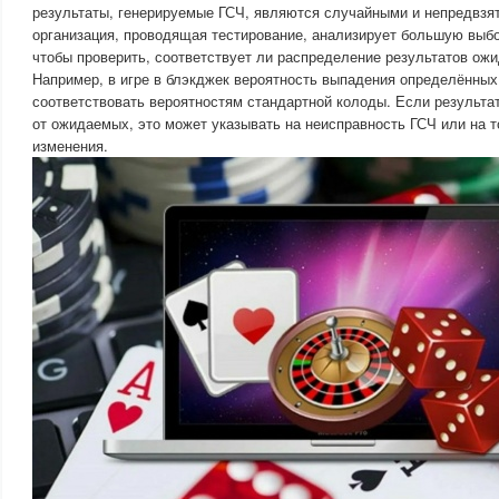
результаты, генерируемые ГСЧ, являются случайными и непредвзя
организация, проводящая тестирование, анализирует большую выбо
чтобы проверить, соответствует ли распределение результатов ож
Например, в игре в блэкджек вероятность выпадения определённых
соответствовать вероятностям стандартной колоды. Если результа
от ожидаемых, это может указывать на неисправность ГСЧ или на т
изменения.