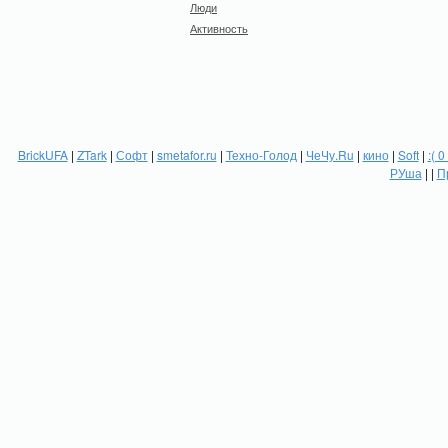
Люди
Активность
BrickUFA
|
ZTark
|
Софт
|
smetafor.ru
|
Техно-Голод
|
ЧеЧу.Ru
|
кино
|
Soft
|
:( 0
РУша
| |
П