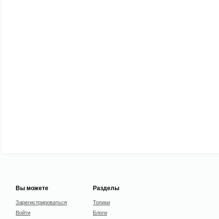
Вы можете
Разделы
Зарегистрироваться
Топики
Войти
Блоги