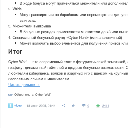
В ходе бонуса могут применяться множители или дополните
2. Wilds
Могут расширяться по барабанам или перемещаться для уве
выигрыш.
3. Множители выигрыша
В бонусных раундах применяются множители до x3 или выше
4. Специальный бонусный раунд «Cyber Hunt» (или аналогичный)
Может включать выбор элементов для получения призов или
Итог
Cyber Wolf — это современный слот с футуристической тематикой
графику, динамичный геймплей и щедрые бонусные возможности. О
любителям киберпанка, волков и азартных игр с шансом на крупны
бесплатным спинам и множителям.
Читать дальше →
Обзор
,
слота
,
Cyber Wolf
video
18 июня 2025, 01:44
0
2414