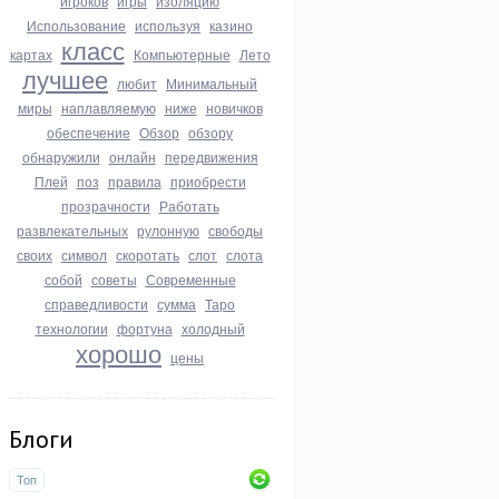
игроков
игры
изоляцию
Использование
используя
казино
класс
картах
Компьютерные
Лето
лучшее
любит
Минимальный
миры
наплавляемую
ниже
новичков
обеспечение
Обзор
обзору
обнаружили
онлайн
передвижения
Плей
поз
правила
приобрести
прозрачности
Работать
развлекательных
рулонную
свободы
своих
символ
скоротать
слот
слота
собой
советы
Современные
справедливости
сумма
Таро
технологии
фортуна
холодный
хорошо
цены
Блоги
Топ