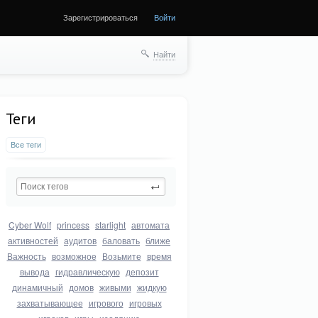
Зарегистрироваться
Войти
Найти
Теги
Все теги
Cyber Wolf
princess
starlight
автомата
активностей
аудитов
баловать
ближе
Важность
возможное
Возьмите
время
вывода
гидравлическую
депозит
динамичный
домов
живыми
жидкую
захватывающее
игрового
игровых